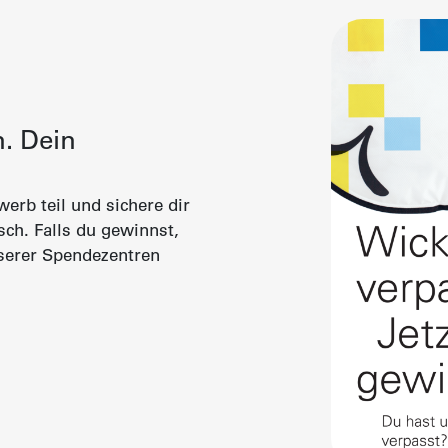
. Dein
rb teil und sichere dir
ch. Falls du gewinnst,
nserer Spendezentren