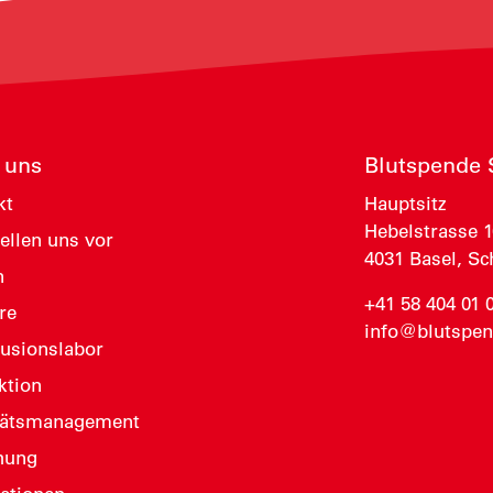
 uns
Blutspende
kt
Hauptsitz
Hebelstrasse 1
ellen uns vor
4031 Basel, S
n
+41 58 404 01 
re
info@blutspen
fusionslabor
ktion
tätsmanagement
hung