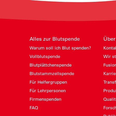
Alles zur Blutspende
Über
Warum soll ich Blut spenden?
Konta
Vollblutspende
Wir st
Blutplättchenspende
Fusio
Blutstammzellspende
Karrie
Für Helfergruppen
Trans
Für Lehrpersonen
Produ
Firmenspenden
Quali
FAQ
Forsc