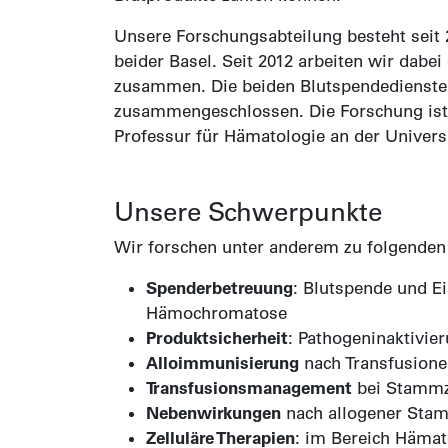
Unsere Forschungsabteilung besteht seit
beider Basel. Seit 2012 arbeiten wir dab
zusammen. Die beiden Blutspendedienste
zusammengeschlossen. Die Forschung ist u
Professur für Hämatologie an der Universi
Unsere Schwerpunkte
Wir forschen unter anderem zu folgende
Spenderbetreuung
: Blutspende und E
Hämochromatose
Produktsicherheit
: Pathogeninaktivie
Alloimmunisierung
nach Transfusion
Transfusionsmanagement
bei Stammze
Nebenwirkungen
nach allogener Sta
Zelluläre Therapien
: im Bereich Hämat