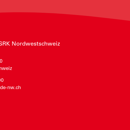
 SRK Nordwestschweiz
0
chweiz
00
de-nw.ch