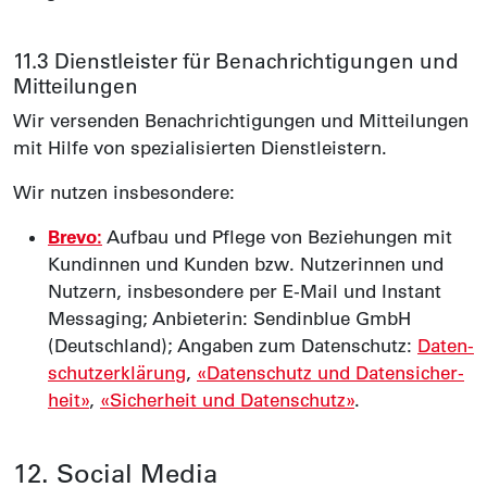
11.3 Dienst­leister für Benach­richti­gungen und
Mit­teilungen
Wir versenden Benach­richti­gungen und Mit­teilungen
mit Hilfe von spezialisierten Dienst­leistern.
Wir nutzen insbesondere:
Brevo:
Aufbau und Pflege von Bezie­hungen mit
Kundinnen und Kunden bzw. Nutzerinnen und
Nutzern, insbesondere per E-Mail und Instant
Messaging; Anbieterin: Sendinblue GmbH
(Deutschland); Angaben zum Daten­schutz:
Daten­
schutz­erklärung
,
«Daten­schutz und Daten­sicher­
heit»
,
«Sicher­heit und Daten­schutz»
.
12. Social Media