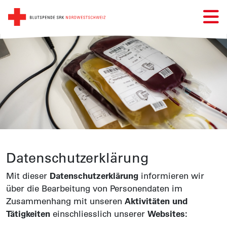
Zum Hauptinhalt
Daten­schutz­erklärung
Mit dieser
Daten­schutz­erklärung
informieren wir
über die Bearbeitung von Personen­daten im
Zusammen­hang mit unseren
Aktivitäten und
Tätigkeiten
einschliesslich unserer
Websites: