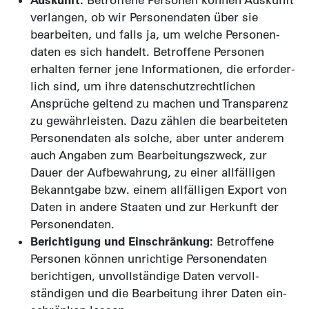
Auskunft:
Betroffene Personen können Auskunft
verlangen, ob wir Personen­daten über sie
bearbeiten, und falls ja, um welche Personen­
daten es sich handelt. Betroffene Personen
erhalten ferner jene Infor­mationen, die erforder­
lich sind, um ihre daten­schutz­rechtlichen
Ansprüche geltend zu machen und Trans­parenz
zu gewähr­leisten. Dazu zählen die bearbeiteten
Personen­daten als solche, aber unter anderem
auch Angaben zum Bearbeitungs­zweck, zur
Dauer der Auf­bewahrung, zu einer all­fälligen
Bekannt­gabe bzw. einem all­fälligen Export von
Daten in andere Staaten und zur Herkunft der
Personen­daten.
Berichtigung und Einschränkung:
Betroffene
Personen können unrichtige Personen­daten
berichtigen, unvoll­ständige Daten vervoll­
ständigen und die Bear­beitung ihrer Daten ein­