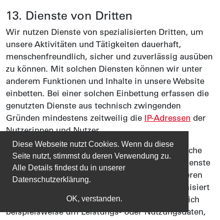
13. Dienste von Dritten
Wir nutzen Dienste von spezialisierten Dritten, um
unsere Aktivitäten und Tätigkeiten dauerhaft,
menschen­freundlich, sicher und zuverlässig ausüben
zu können. Mit solchen Diensten können wir unter
anderem Funktionen und Inhalte in unsere Website
einbetten. Bei einer solchen Einbettung erfassen die
genutzten Dienste aus technisch zwingenden
Gründen mindestens zeitweilig die
IP-Adressen
der
Nutzerinnen und Nutzer.
Diese Webseite nutzt Cookies. Wenn du diese
Für erforderliche sicherheitsrelevante, statistische
Seite nutzt, stimmst du deren Verwendung zu.
und technische Zwecke können Dritte, deren Dienste
Alle Details findest du in unserer
wir nutzen, Daten im Zusammenhang mit unseren
Datenschutzerklärung.
Aktivitäten und Tätigkeiten aggregiert, anonymisiert
OK, verstanden.
oder pseudonymisiert bearbeiten. Es handelt sich
beispielsweise um Leistungs- oder Nutzungsdaten,