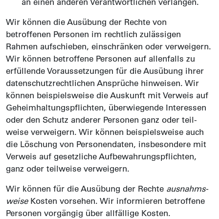
an einen anderen Verant­wortlichen verlangen.
Wir können die Ausübung der Rechte von
betroffenen Personen im recht­lich zu­lässigen
Rahmen auf­schieben, ein­schränken oder ver­weigern.
Wir können betroffene Personen auf allen­falls zu
erfüllende Voraus­setzungen für die Ausübung ihrer
daten­schutz­rechtlichen Ansprüche hinweisen. Wir
können beispiels­weise die Aus­kunft mit Ver­weis auf
Geheim­haltungs­pflichten, überwiegende Inter­essen
oder den Schutz anderer Personen ganz oder teil­
weise verweigern. Wir können beispielsweise auch
die Löschung von Personen­daten, ins­besondere mit
Verweis auf gesetz­liche Auf­bewahrungs­pflichten,
ganz oder teil­weise verweigern.
Wir können für die Aus­übung der Rechte
ausnahms­
weise
Kosten vor­sehen. Wir infor­mieren be­troffene
Per­sonen vorgängig über all­fällige Kosten.