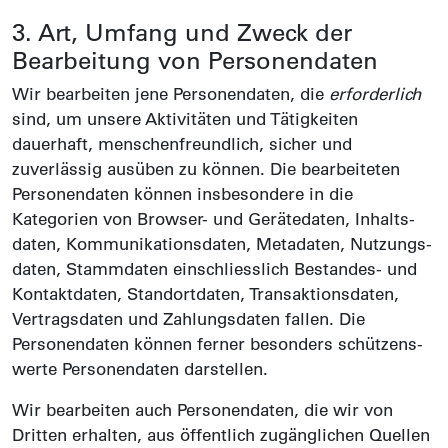
3. Art, Umfang und Zweck der
Bearbeitung von Personen­daten
Wir bearbeiten jene Personen­daten, die
erforderlich
sind, um unsere Aktivitäten und Tätig­keiten
dauerhaft, menschen­freundlich, sicher und
zuverlässig ausüben zu können. Die bearbeiteten
Personen­daten können insbesondere in die
Kategorien von Browser- und Gerätedaten, Inhalts­
daten, Kommuni­kations­daten, Meta­daten, Nutzungs­
daten, Stamm­daten einschliesslich Bestandes- und
Kontakt­daten, Standort­daten, Transaktions­daten,
Vertrags­daten und Zahlungs­daten fallen. Die
Personen­daten können ferner besonders schützens­
werte Personen­daten darstellen.
Wir bearbeiten auch Personen­daten, die wir von
Dritten erhalten, aus öffentlich zugäng­lichen Quellen