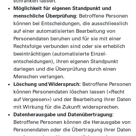
schränken lassen.
Möglichkeit für eigenen Stand­punkt und
mensch­liche Überprüfung:
Betroffene Personen
können bei Entscheidungen, die ausschliess­lich
auf einer auto­matisierten Bearbeitung von
Personen­daten beruhen und für sie mit einer
Rechts­folge verbunden sind oder sie erheblich
beein­trächtigen (auto­matisierte Einzel­
entscheidungen), ihren eigenen Stand­punkt
darlegen und die Über­prüfung durch einen
Menschen verlangen.
Löschung und Widerspruch:
Betroffene Personen
können Personen­daten löschen lassen («Recht
auf Ver­gessen») und der Bear­beitung ihrer Daten
mit Wirkung für die Zukunft wider­sprechen.
Datenherausgabe und Datenübertragung:
Betroffene Personen können die Heraus­gabe von
Personen­daten oder die Übe­rtragung ihrer Daten