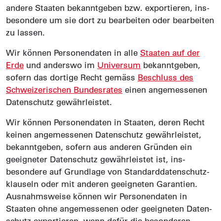
andere Staaten bekanntgeben bzw. expor­tieren, ins­
besondere um sie dort zu bear­beiten oder bear­beiten
zu lassen.
Wir können Personen­daten in alle
Staaten auf der
Erde
und anderswo im
Universum
bekanntgeben,
sofern das dortige Recht gemäss
Beschluss des
Schwei­zerischen Bundes­rates
einen angemessenen
Daten­schutz gewährleistet.
Wir können Personen­daten in Staaten, deren Recht
keinen angemessenen Daten­schutz gewähr­leistet,
bekannt­geben, sofern aus anderen Gründen ein
geeigneter Daten­schutz gewähr­leistet ist, ins­
besondere auf Grund­lage von Standard­datenschutz­
klauseln oder mit anderen geeigneten Garantien.
Ausnahms­weise können wir Personen­daten in
Staaten ohne angemessenen oder geeigneten Daten­